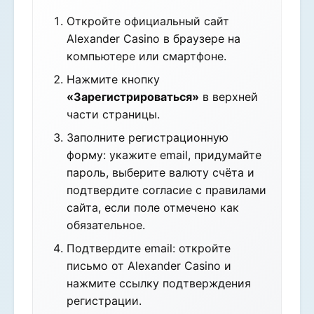
Откройте официальный сайт
Alexander Casino в браузере на
компьютере или смартфоне.
Нажмите кнопку
«Зарегистрироваться»
в верхней
части страницы.
Заполните регистрационную
форму: укажите email, придумайте
пароль, выберите валюту счёта и
подтвердите согласие с правилами
сайта, если поле отмечено как
обязательное.
Подтвердите email: откройте
письмо от Alexander Casino и
нажмите ссылку подтверждения
регистрации.