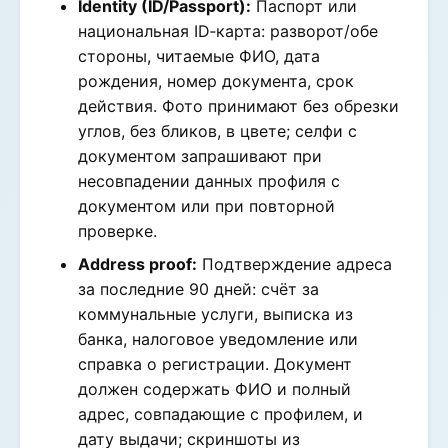
Identity (ID/Passport):
Паспорт или
национальная ID‑карта: разворот/обе
стороны, читаемые ФИО, дата
рождения, номер документа, срок
действия. Фото принимают без обрезки
углов, без бликов, в цвете; селфи с
документом запрашивают при
несовпадении данных профиля с
документом или при повторной
проверке.
Address proof:
Подтверждение адреса
за последние 90 дней: счёт за
коммунальные услуги, выписка из
банка, налоговое уведомление или
справка о регистрации. Документ
должен содержать ФИО и полный
адрес, совпадающие с профилем, и
дату выдачи; скриншоты из