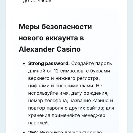
до 72 часов.
Меры безопасности
нового аккаунта в
Alexander Casino
Strong password:
Создайте пароль
длиной от 12 символов, с буквами
верхнего и нижнего регистра,
цифрами и спецсимволами. Не
используйте имя, дату рождения,
номер телефона, название казино и
повтор пароля с других сайтов; для
хранения применяйте менеджер
паролей.
2FA:
Включите двухфакторную