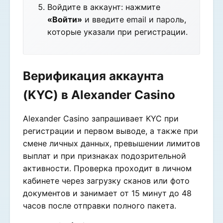
Войдите в аккаунт: нажмите
«Войти»
и введите email и пароль,
которые указали при регистрации.
Верификация аккаунта
(KYC) в Alexander Casino
Alexander Casino запрашивает KYC при
регистрации и первом выводе, а также при
смене личных данных, превышении лимитов
выплат и при признаках подозрительной
активности. Проверка проходит в личном
кабинете через загрузку сканов или фото
документов и занимает от 15 минут до 48
часов после отправки полного пакета.