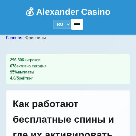
💰 Alexander Casino
Главная
Фриспины
296 306+
игроков
678
активно сегодня
95%
выплаты
4.6/5
рейтинг
Как работают
бесплатные спины и
где их активировать