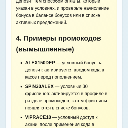
депозит тем способом оплаты, который
указан в условиях, и проверьте начисление
бонуса в балансе бонусов или в списке
активных предложений.
4. Примеры промокодов
(вымышленные)
ALEX150DEP
— условный бонус на
депозит: активируется вводом кода в
кассе перед пополнением.
SPIN30ALEX
— условные 30
фриспинов: активируется в профиле в
разделе промокодов, затем фриспины
появляются в списке бонусов.
VIPRACE10
— условный доступ к
акции: после применения кода в