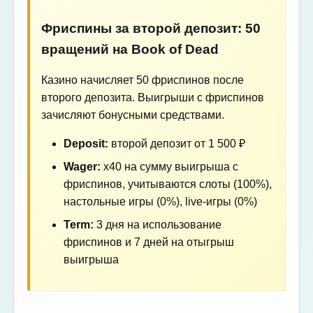
Фриспины за второй депозит: 50
вращений на Book of Dead
Казино начисляет 50 фриспинов после
второго депозита. Выигрыши с фриспинов
зачисляют бонусными средствами.
Deposit:
второй депозит от 1 500 ₽
Wager:
x40 на сумму выигрыша с
фриспинов, учитываются слоты (100%),
настольные игры (0%), live-игры (0%)
Term:
3 дня на использование
фриспинов и 7 дней на отыгрыш
выигрыша