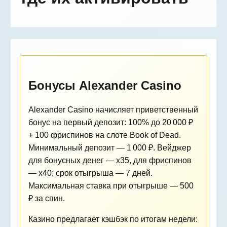
Бонусы Alexander Casino
Alexander Casino начисляет приветственный
бонус на первый депозит: 100% до 20 000 ₽
+ 100 фриспинов на слоте Book of Dead.
Минимальный депозит — 1 000 ₽. Вейджер
для бонусных денег — x35, для фриспинов
— x40; срок отыгрыша — 7 дней.
Максимальная ставка при отыгрыше — 500
₽ за спин.
Казино предлагает кэшбэк по итогам недели: