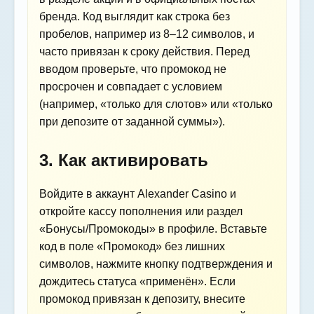
бренда. Код выглядит как строка без
пробелов, например из 8–12 символов, и
часто привязан к сроку действия. Перед
вводом проверьте, что промокод не
просрочен и совпадает с условием
(например, «только для слотов» или «только
при депозите от заданной суммы»).
3. Как активировать
Войдите в аккаунт Alexander Casino и
откройте кассу пополнения или раздел
«Бонусы/Промокоды» в профиле. Вставьте
код в поле «Промокод» без лишних
символов, нажмите кнопку подтверждения и
дождитесь статуса «применён». Если
промокод привязан к депозиту, внесите