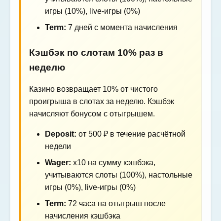
игры (10%), live-игры (0%)
Term:
7 дней с момента начисления
Кэшбэк по слотам 10% раз в
неделю
Казино возвращает 10% от чистого
проигрыша в слотах за неделю. Кэшбэк
начисляют бонусом с отыгрышем.
Deposit:
от 500 ₽ в течение расчётной
недели
Wager:
x10 на сумму кэшбэка,
учитываются слоты (100%), настольные
игры (0%), live-игры (0%)
Term:
72 часа на отыгрыш после
начисления кэшбэка