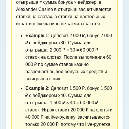
отыгрыша = сумма бонуса × вейджер; в
Alexander Casino в отыгрыш засчитываются
ставки на слотах, а ставки на настольных
играх и в live-казино не засчитываются.
Example 1:
Депозит 2 000 ₽, бонус 2 000
₽ с вейджером x30. Сумма для
отыгрыша: 2 000 ₽ × 30 = 60 000 ₽
ставок на слотах. После выполнения 60
000 ₽ по сумме ставок казино
разрешает вывод бонусных средств и
выигрыша с них.
Example 2:
Депозит 1 500 ₽, бонус 1 500
₽ с вейджером x40. Сумма для
отыгрыша: 1 500 ₽ × 40 = 60 000 ₽
ставок. Игрок ставит 20 000 ₽ на слоты и
40 000 ₽ на live-рулетку: засчитываются
только 20 000 ₽, потому что live-рулетка