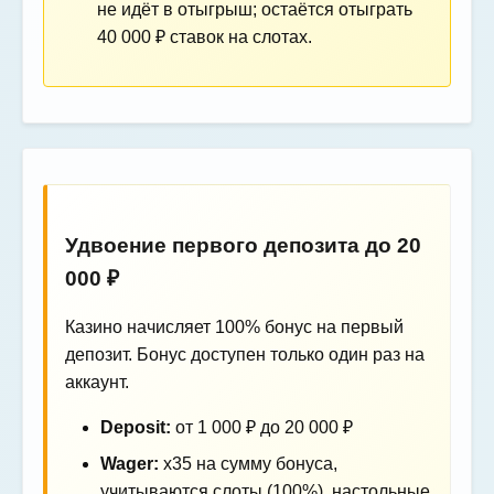
не идёт в отыгрыш; остаётся отыграть
40 000 ₽ ставок на слотах.
Удвоение первого депозита до 20
000 ₽
Казино начисляет 100% бонус на первый
депозит. Бонус доступен только один раз на
аккаунт.
Deposit:
от 1 000 ₽ до 20 000 ₽
Wager:
x35 на сумму бонуса,
учитываются слоты (100%), настольные