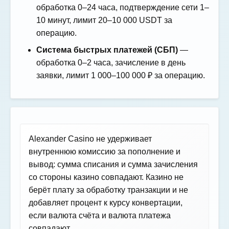
обработка 0–24 часа, подтверждение сети 1–
10 минут, лимит 20–10 000 USDT за
операцию.
Система быстрых платежей (СБП)
—
обработка 0–2 часа, зачисление в день
заявки, лимит 1 000–100 000 ₽ за операцию.
Alexander Casino не удерживает
внутреннюю комиссию за пополнение и
вывод: сумма списания и сумма зачисления
со стороны казино совпадают. Казино не
берёт плату за обработку транзакции и не
добавляет процент к курсу конвертации,
если валюта счёта и валюта платежа
совпадают.