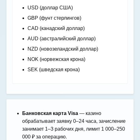
USD (доллар США)
GBP (фунт стерлингов)
CAD (канадский доллар)
AUD (австралийский доллар)
NZD (новозеландский доллар)
NOK (норвежская крона)
SEK (шведская крона)
Банковская карта Visa
— казино
обрабатывает заявку 0–24 часа, зачисление
занимает 1–3 рабочих дня, лимит 1 000–250
000 ₽ за операцию.