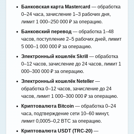
Банковская карта Mastercard
— обработка
0–24 часа, зачисление 1–3 рабочих дня,
лимит 1 000–250 000 ₽ за операцию.
Банковский перевод
— обработка 1–48
часов, поступление 2–5 рабочих дней, лимит
5 000–1 000 000 ₽ за операцию.
Электронный кошелёк Skrill
— обработка
0–12 часов, зачисление до 24 часов, лимит 1
000–300 000 ₽ за операцию.
Электронный кошелёк Neteller
—
обработка 0–12 часов, зачисление до 24
часов, лимит 1 000–300 000 ₽ за операцию.
Криптовалюта Bitcoin
— обработка 0–24
часа, подтверждение сети 10–60 минут,
лимит 0,0005–0,2 BTC за операцию.
Криптовалюта USDT (TRC-20)
—