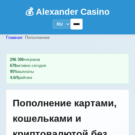
💰 Alexander Casino
Главная
Пополнение
296 306+
игроков
678
активно сегодня
95%
выплаты
4.6/5
рейтинг
Пополнение картами,
кошельками и
криптовалютой без