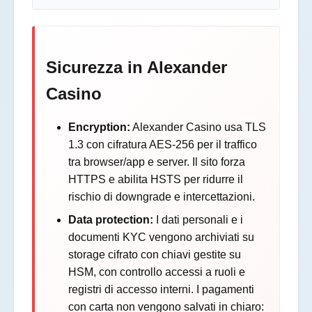
Sicurezza in Alexander
Casino
Encryption:
Alexander Casino usa TLS
1.3 con cifratura AES-256 per il traffico
tra browser/app e server. Il sito forza
HTTPS e abilita HSTS per ridurre il
rischio di downgrade e intercettazioni.
Data protection:
I dati personali e i
documenti KYC vengono archiviati su
storage cifrato con chiavi gestite su
HSM, con controllo accessi a ruoli e
registri di accesso interni. I pagamenti
con carta non vengono salvati in chiaro: