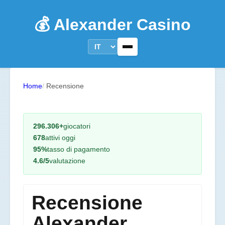
💰 Alexander Casino
Home
Recensione
296.306+
giocatori
678
attivi oggi
95%
tasso di pagamento
4.6/5
valutazione
Recensione
Alexander