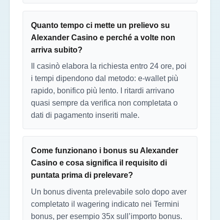
Quanto tempo ci mette un prelievo su
Alexander Casino e perché a volte non
arriva subito?
Il casinò elabora la richiesta entro 24 ore, poi
i tempi dipendono dal metodo: e-wallet più
rapido, bonifico più lento. I ritardi arrivano
quasi sempre da verifica non completata o
dati di pagamento inseriti male.
Come funzionano i bonus su Alexander
Casino e cosa significa il requisito di
puntata prima di prelevare?
Un bonus diventa prelevabile solo dopo aver
completato il wagering indicato nei Termini
bonus, per esempio 35x sull’importo bonus.