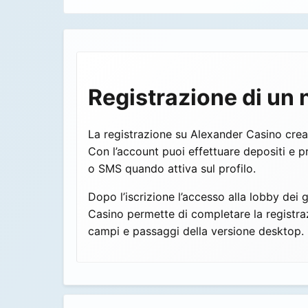
Registrazione di un
La registrazione su Alexander Casino crea
Con l’account puoi effettuare depositi e pre
o SMS quando attiva sul profilo.
Dopo l’iscrizione l’accesso alla lobby dei 
Casino permette di completare la registra
campi e passaggi della versione desktop.