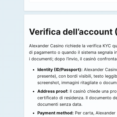
Verifica dell’account
Alexander Casino richiede la verifica KYC q
di pagamento o quando il sistema segnala in
i documenti; dopo l’invio, il casinò confronta
Identity (ID/Passport):
Alexander Casino 
presente), con bordi visibili, testo leg
screenshot, immagini ritagliate o docume
Address proof:
Il casinò chiede una pro
certificato di residenza. Il documento 
documenti senza data.
Payment method:
Per carta, Alexander C