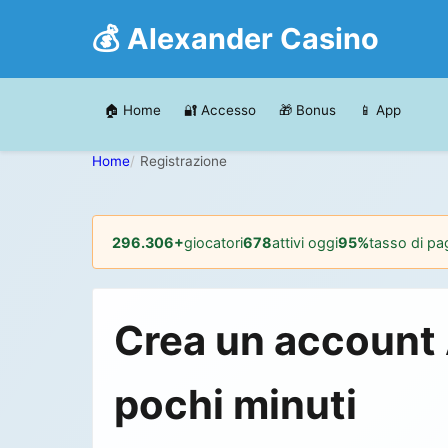
💰 Alexander Casino
🏠 Home
🔐 Accesso
🎁 Bonus
📱 App
Home
Registrazione
296.306+
giocatori
678
attivi oggi
95%
tasso di p
Crea un account 
pochi minuti