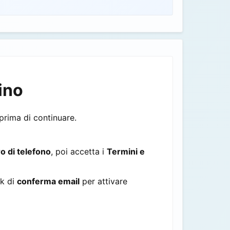
ino
prima di continuare.
 di telefono
, poi accetta i
Termini e
nk di
conferma email
per attivare