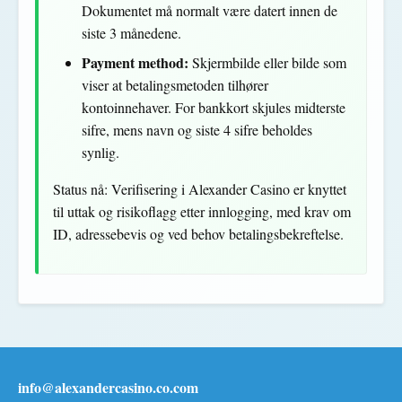
Dokumentet må normalt være datert innen de
siste 3 månedene.
Payment method:
Skjermbilde eller bilde som
viser at betalingsmetoden tilhører
kontoinnehaver. For bankkort skjules midterste
sifre, mens navn og siste 4 sifre beholdes
synlig.
Status nå: Verifisering i Alexander Casino er knyttet
til uttak og risikoflagg etter innlogging, med krav om
ID, adressebevis og ved behov betalingsbekreftelse.
info@alexandercasino.co.com