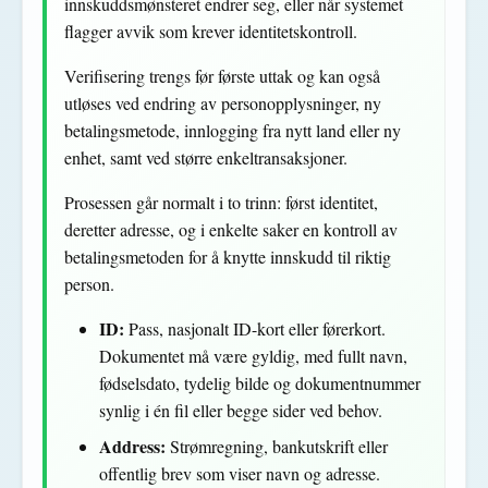
innskuddsmønsteret endrer seg, eller når systemet
flagger avvik som krever identitetskontroll.
Verifisering trengs før første uttak og kan også
utløses ved endring av personopplysninger, ny
betalingsmetode, innlogging fra nytt land eller ny
enhet, samt ved større enkeltransaksjoner.
Prosessen går normalt i to trinn: først identitet,
deretter adresse, og i enkelte saker en kontroll av
betalingsmetoden for å knytte innskudd til riktig
person.
ID:
Pass, nasjonalt ID-kort eller førerkort.
Dokumentet må være gyldig, med fullt navn,
fødselsdato, tydelig bilde og dokumentnummer
synlig i én fil eller begge sider ved behov.
Address:
Strømregning, bankutskrift eller
offentlig brev som viser navn og adresse.