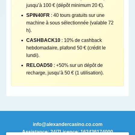
jusqu’à 100 € (dépôt minimum 20 €).
SPIN40FR
: 40 tours gratuits sur une
machine à sous sélectionnée (valable 72
h).
CASHBACK10
: 10% de cashback
hebdomadaire, plafond 50 € (crédit le
lundi).
RELOAD50
: +50% sur un dépôt de
recharge, jusqu’à 50 € (1 utilisation).
info@alexandercasino.co.com
Assistance: 24/7
Licence: 162436174000