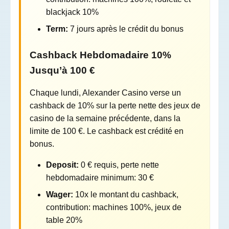
blackjack 10%
Term:
7 jours après le crédit du bonus
Cashback Hebdomadaire 10%
Jusqu’à 100 €
Chaque lundi, Alexander Casino verse un
cashback de 10% sur la perte nette des jeux de
casino de la semaine précédente, dans la
limite de 100 €. Le cashback est crédité en
bonus.
Deposit:
0 € requis, perte nette
hebdomadaire minimum: 30 €
Wager:
10x le montant du cashback,
contribution: machines 100%, jeux de
table 20%