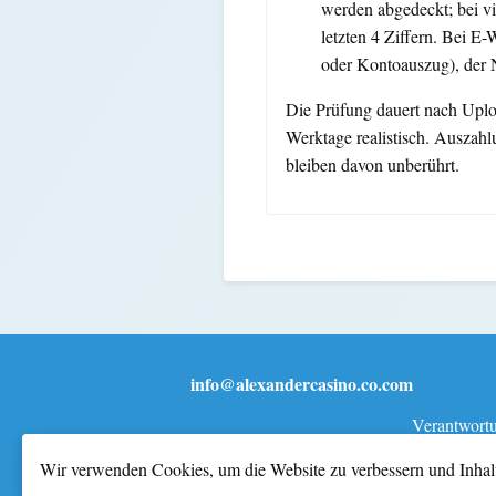
werden abgedeckt; bei v
letzten 4 Ziffern. Bei E
oder Kontoauszug), der 
Die Prüfung dauert nach Uplo
Werktage realistisch. Auszah
bleiben davon unberührt.
info@alexandercasino.co.com
Verantwortu
Wir verwenden Cookies, um die Website zu verbessern und Inhalt