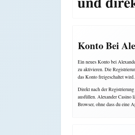
und direk
Konto Bei Ale
Ein neues Konto bei Alexande
zu aktivieren. Die Registrier
das Konto freigeschaltet wird.
Direkt nach der Registrierung
ausfüllen. Alexander Casino 
Browser, ohne dass du eine Ap