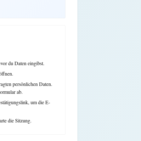
vor du Daten eingibst.
öffnen.
ragten persönlichen Daten.
ormular ab.
estätigungslink, um die E-
rte die Sitzung.