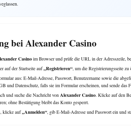
weglassen.
ng bei Alexander Casino
lexander Casino
im Browser und prüfe die URL in der Adresszeile, be
„Registrieren“
 auf der Startseite auf
, um die Registrierungsseite zu 
formular aus: E-Mail-Adresse, Passwort, Benutzername sowie die abgef
GB und Datenschutz, falls sie im Formular erscheinen, und sende das F
Alexander Casino
ach und suche die Nachricht von
. Klicke auf den B
eren; ohne Bestätigung bleibt das Konto gesperrt.
„Anmelden“
, klicke auf
, gib E-Mail-Adresse und Passwort ein und sta