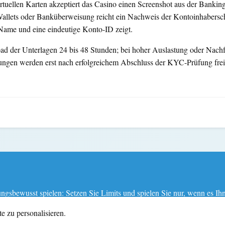
irtuellen Karten akzeptiert das Casino einen Screenshot aus der Bank
-Wallets oder Banküberweisung reicht ein Nachweis der Kontoinhaberscha
Name und eine eindeutige Konto-ID zeigt.
ad der Unterlagen 24 bis 48 Stunden; bei hoher Auslastung oder Nachf
lungen werden erst nach erfolgreichem Abschluss der KYC-Prüfung fr
ngsbewusst spielen: Setzen Sie Limits und spielen Sie nur, wenn es Ihn
© 2018 -
2026
Alexander Casino.
e zu personalisieren.