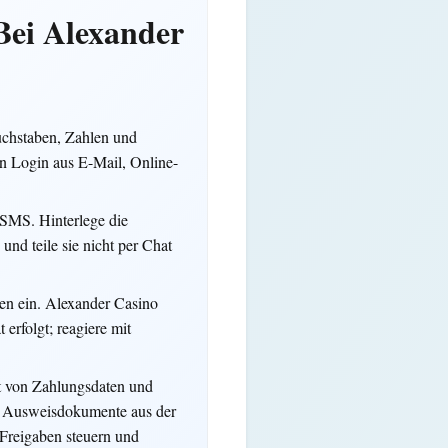
Bei Alexander
uchstaben, Zahlen und
n Login aus E-Mail, Online-
 SMS. Hinterlege die
und teile sie nicht per Chat
en ein. Alexander Casino
erfolgt; reagiere mit
nt von Zahlungsdaten und
und Ausweisdokumente aus der
-Freigaben steuern und