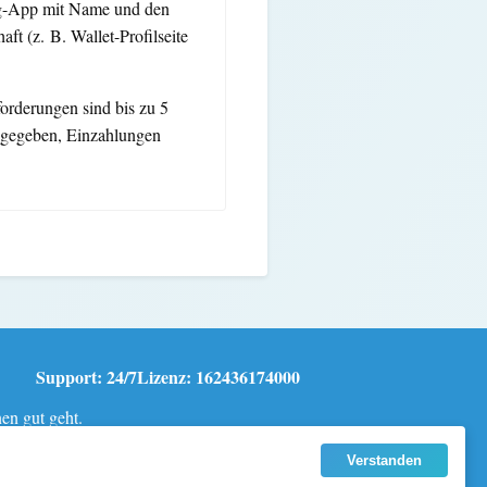
ing-App mit Name und den
ft (z. B. Wallet-Profilseite
orderungen sind bis zu 5
eigegeben, Einzahlungen
Support: 24/7
Lizenz: 162436174000
en gut geht.
Verstanden