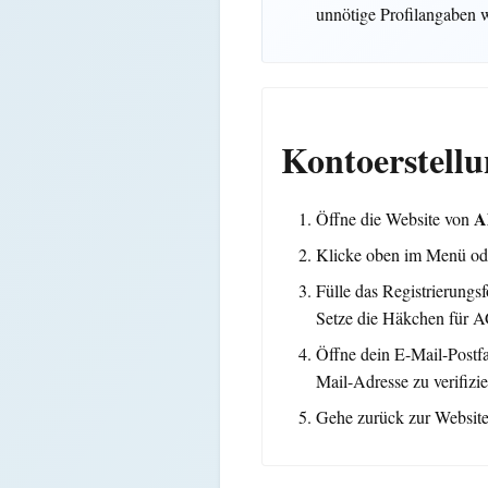
unnötige Profilangaben 
Kontoerstellu
A
Öffne die Website von
Klicke oben im Menü oder
Fülle das Registrierungs
Setze die Häkchen für A
Öffne dein E-Mail-Postf
Mail-Adresse zu verifizi
Gehe zurück zur Website