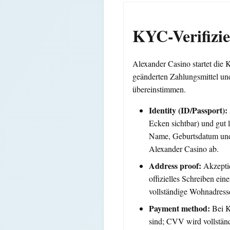
KYC-Verifizi
Alexander Casino startet die
geänderten Zahlungsmittel u
übereinstimmen.
Identity (ID/Passport):
Ecken sichtbar) und gut 
Name, Geburtsdatum und
Alexander Casino ab.
Address proof:
Akzeptie
offizielles Schreiben ei
vollständige Wohnadress
Payment method:
Bei Ka
sind; CVV wird vollständ